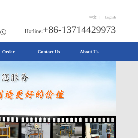
中文
|
English
+86-13714429973
Hotline:
Order
Contact Us
About Us