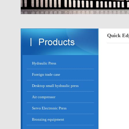
Quick Ed
Hydraulic Press
Foreign trade case
Desktop small hydraulic press
Air compressor
Servo Electronic Press
Bronzing equipment