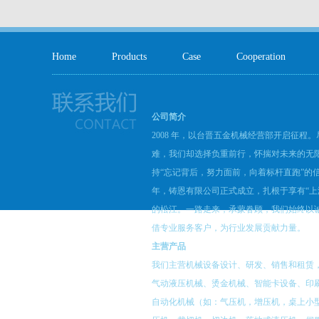
Home
Products
Case
Cooperation
公司简介
2008 年，以台晋五金机械经营部开启征程
难，我们却选择负重前行，怀揣对未来的无
持“忘记背后，努力面前，向着标杆直跑”的信念
年，铸恩有限公司正式成立，扎根于享有“上
的松江。一路走来，承蒙眷顾，我们始终以
借专业服务客户，为行业发展贡献力量。
主营产品
我们主营机械设备设计、研发、销售和租赁
气动液压机械、烫金机械、智能卡设备、印
自动化机械（如：气压机，增压机，桌上小