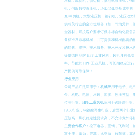
压机，裁切机，切边机，落地式液压机，伺
机，伺服数控液压机，IMD/IML热压成型机，I
3D冲切机，大型液压机，铆钉机，液压动力
供相关行业的全方位服务（如：气动元件，
金器材，可按客户要求订做非标自动化设备
备标准及非标机械，并可提供和机械配套的
的销售、维护、技术服务、技术开发和技术
提供德国品牌 HPF 工业风机，风机具有低
率、节能的 HPF 工业风机，可长期稳定运
产提供可靠保障！
行业
应用
公司产品广泛应用于：
机械应用于
电子、电
金、机电、电器、压铸、塑胶、热压整型、
位等行业。
HPF工业风机
应用于碳纤维行业
PA66行业，钢铁酸再生行业，后面两个行
压较高、风机稳定性要求高，不允许意外停
主要合作客户：
松下电器，宝钢，飞利浦，
富士康，华为，宏基，比亚迪，施耐德，嘉