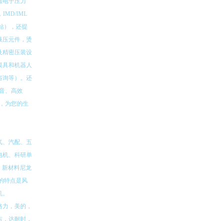
服电子压力
MD/IML
站），还提
液压元件，烫
及精密压装设
模具和机器人
咨询等）。还
噪音、高效
行，为您的生
气、汽配、五
电机、科研单
、新材料尼龙
业的特点是风
机。
格力，美的，
吉，达耐时，