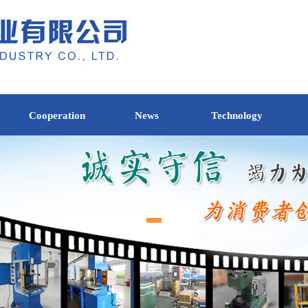
Cooperation
News
Technology
-
-
-