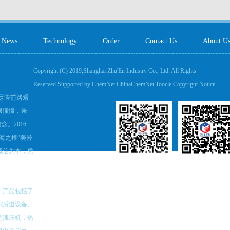
News
Technology
Order
Contact Us
About U
Copyright (C) 2019,
Shanghai Zhu'En Industry Co., Ltd.
All Rights
Reserved.Supported by
ChemNet
ChinaChemNet
Toocle
Copyright Notice
。尽管前路艰
限憧憬，秉
。2016
海之根”美誉
诚信为本，凭
，产品包括了
刷后道设备、
型液压机，热