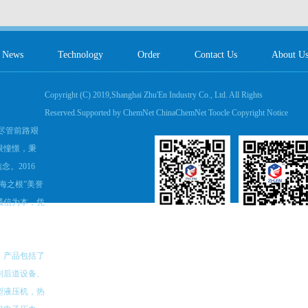
News
Technology
Order
Contact Us
About U
Copyright (C) 2019,
Shanghai Zhu'En Industry Co., Ltd.
All Rights
Reserved.Supported by
ChemNet
ChinaChemNet
Toocle
Copyright Notice
。尽管前路艰
限憧憬，秉
。2016
海之根”美誉
诚信为本，凭
，产品包括了
刷后道设备、
型液压机，热