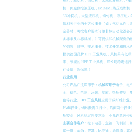
压机，裁切机，切边机，落地式液压机，伺
机，伺服数控液压机，IMD/IML热压成型机，I
3D冲切机，大型液压机，铆钉机，液压动力
供相关行业的全方位服务（如：气动元件，
金器材，可按客户要求订做非标自动化设备
备标准及非标机械，并可提供和机械配套的
的销售、维护、技术服务、技术开发和技术
提供德国品牌 HPF 工业风机，风机具有低
率、节能的 HPF 工业风机，可长期稳定运
产提供可靠保障！
行业
应用
公司产品广泛应用于：
机械应用于
电子、电
金、机电、电器、压铸、塑胶、热压整型、
位等行业。
HPF工业风机
应用于碳纤维行业
PA66行业，钢铁酸再生行业，后面两个行
压较高、风机稳定性要求高，不允许意外停
主要合作客户：
松下电器，宝钢，飞利浦，
富士康，华为，宏基，比亚迪，施耐德，嘉