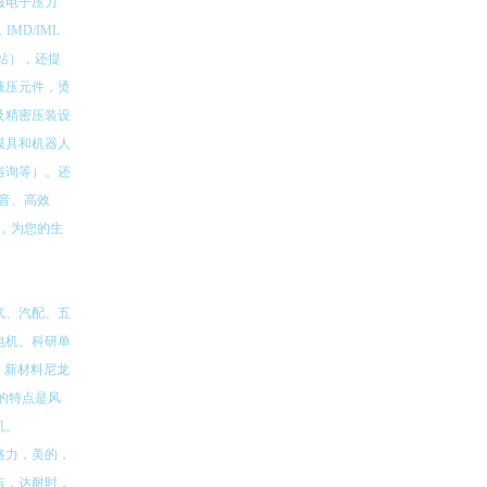
服电子压力
MD/IML
站），还提
液压元件，烫
及精密压装设
模具和机器人
咨询等）。还
噪音、高效
行，为您的生
气、汽配、五
电机、科研单
、新材料尼龙
业的特点是风
机。
格力，美的，
吉，达耐时，