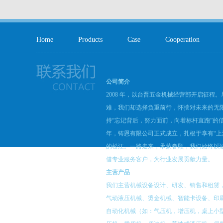
Home
Products
Case
Cooperation
公司简介
2008 年，以台晋五金机械经营部开启征程
难，我们却选择负重前行，怀揣对未来的无
持“忘记背后，努力面前，向着标杆直跑”的信念
年，铸恩有限公司正式成立，扎根于享有“上
的松江。一路走来，承蒙眷顾，我们始终以
借专业服务客户，为行业发展贡献力量。
主营产品
我们主营机械设备设计、研发、销售和租赁
气动液压机械、烫金机械、智能卡设备、印
自动化机械（如：气压机，增压机，桌上小