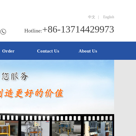
中文
|
English
+86-13714429973
Hotline:
Order
Contact Us
About Us