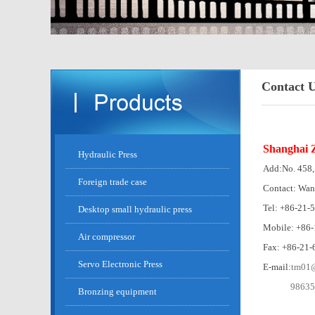
Contact 
Shanghai Z
Hydraulic Press
Add:No. 458, 
Foreign trade case
Contact: Wa
Tel: +86-21-
Desktop small hydraulic press
Mobile: +86
Air compressor
Fax: +86-21
Servo Electronic Press
E-mail:
tm01@
9863
Bronzing equipment