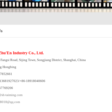
Us
hu'En Industry Co., Ltd.
Fangsi Road, Sijing Town, Songjiang District, Shanghai, China
ng Hongbing
57852661
-13681927023/+86-18918040606
-67769206
sh-taiming.com
58018@qq.com