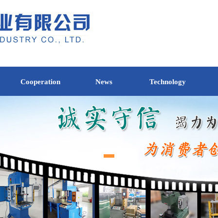
Cooperation
News
Technology
-
-
-